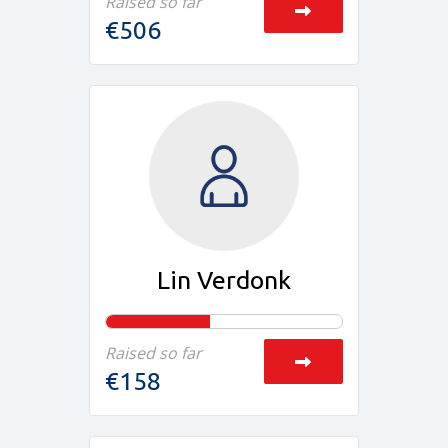
Raised so far
€506
Lin Verdonk
Raised so far
€158