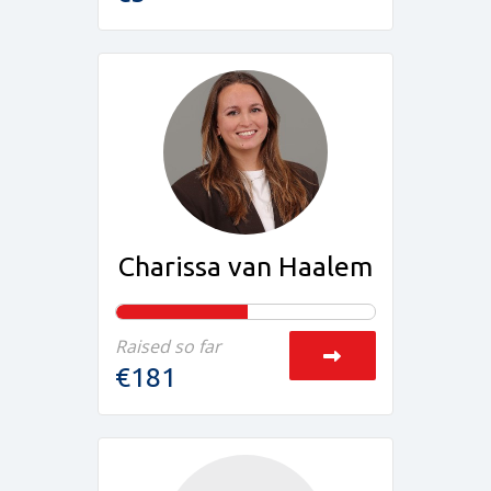
Charissa van Haalem
Raised so far
€181