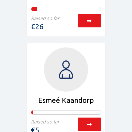
Raised so far
€26
Esmeé Kaandorp
Raised so far
€5