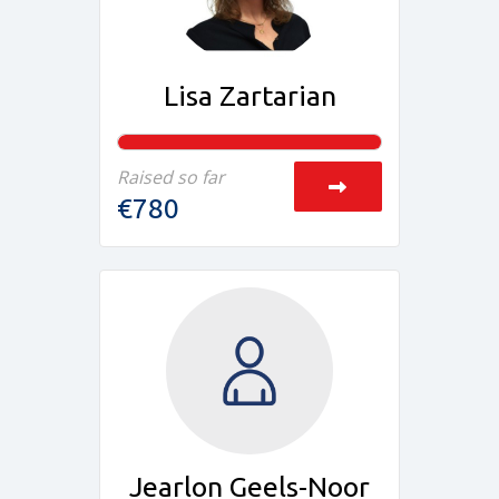
Lisa Zartarian
Raised so far
€780
Jearlon Geels-Noor