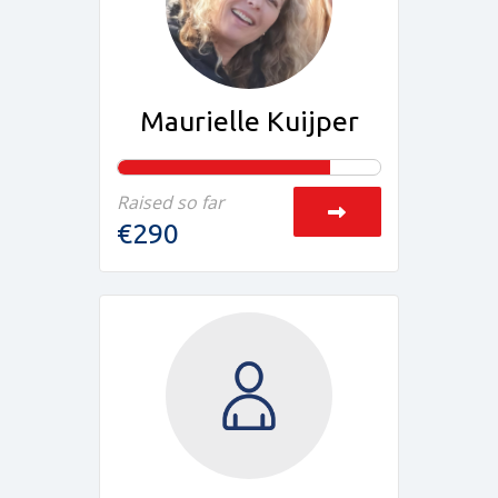
Maurielle Kuijper
Raised so far
€290