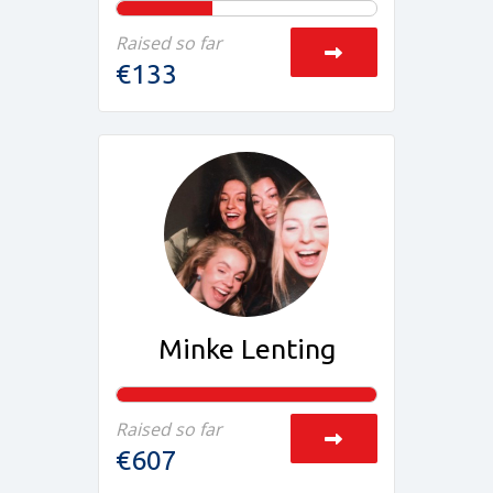
Raised so far
€133
Minke Lenting
Raised so far
€607