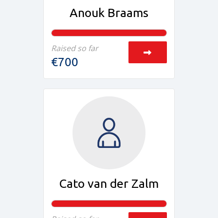
Anouk Braams
Raised so far
€700
Cato van der Zalm