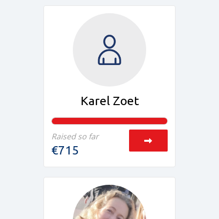
Karel Zoet
Raised so far
€715