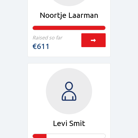
Noortje Laarman
Raised so far
€611
Levi Smit