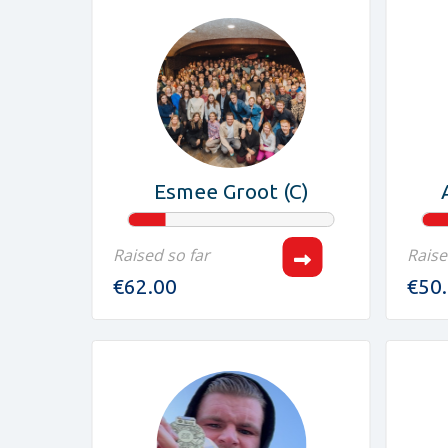
Esmee Groot (C)
Raised so far
Raise
€62.00
€50