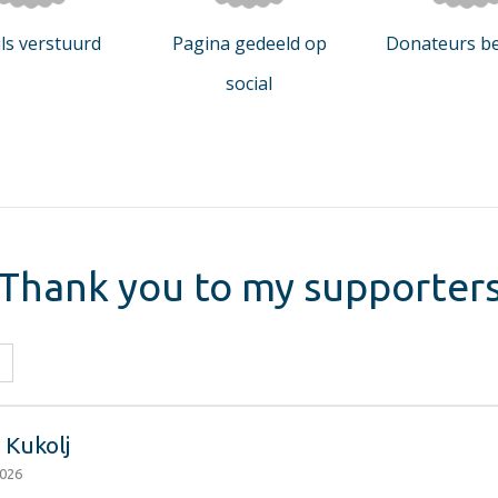
ls verstuurd
Pagina gedeeld op
Donateurs b
social
Thank you to my supporter
s Kukolj
2026