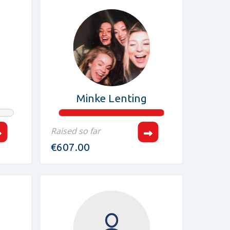
Minke Lenting
Raised so far
€607.00