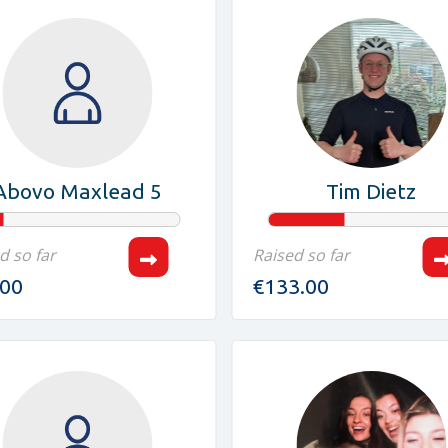
Abovo Maxlead 5
Tim Dietz
d so far
Raised so far
.00
€133.00