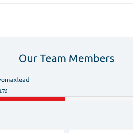
Our Team Members
vomaxlead
3.76