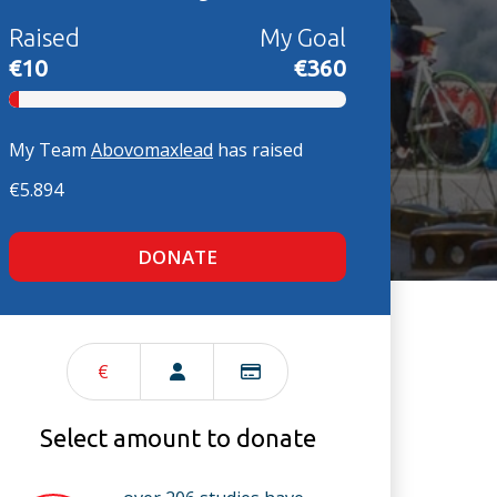
Raised
My Goal
€10
€360
My Team
Abovomaxlead
has raised
€5.894
DONATE
€
Select amount to donate