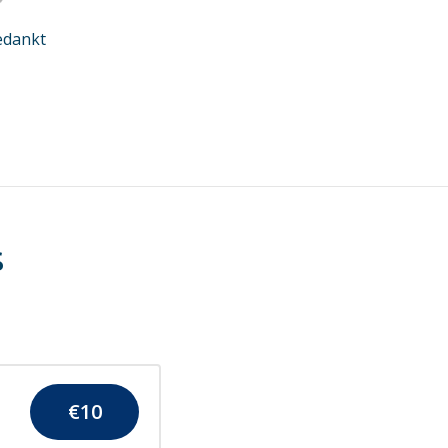
edankt
s
€
10