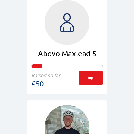
Abovo Maxlead 5
Raised so far
€50