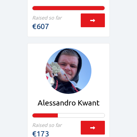
Raised so far
€607
Alessandro Kwant
Raised so far
€173