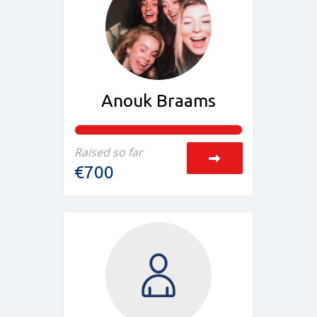
Anouk Braams
Raised so far
€700