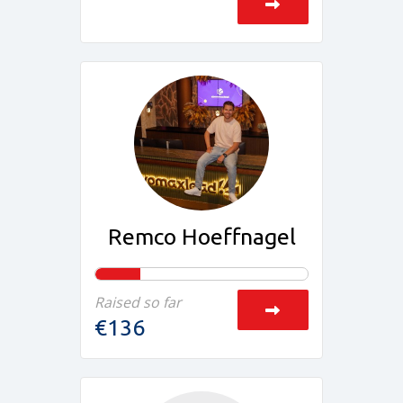
Remco Hoeffnagel
Raised so far
€136