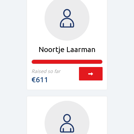
Noortje Laarman
Raised so far
€611