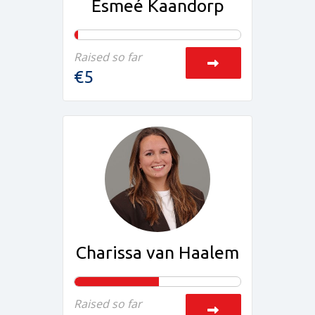
Esmeé Kaandorp
Raised so far
€5
Charissa van Haalem
Raised so far