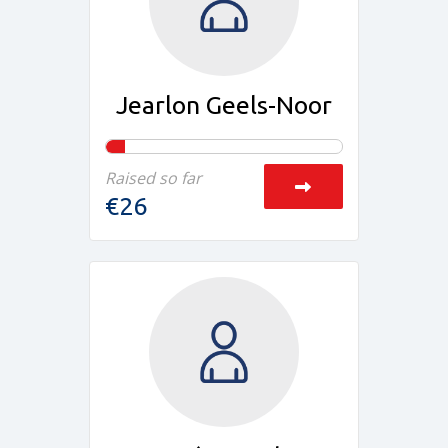
Jearlon Geels-Noor
Raised so far
€26