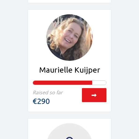
Maurielle Kuijper
Raised so far
€290