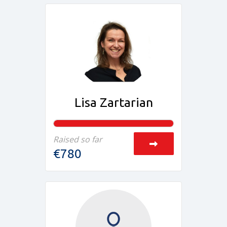
Lisa Zartarian
Raised so far
€780