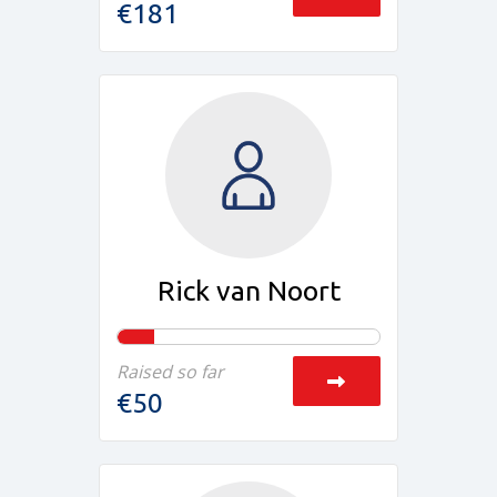
€181
Rick van Noort
Raised so far
€50