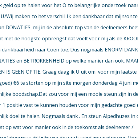
k geld op te halen voor het O zo belangrijke onderzoek naa
 U/Wij maken zo het verschil. Ik ben dankbaar dat mijn/on
an DONATIES mij in de absolute top van de deelnemers hee
t met de hoogste opbrengst dat voelt voor mij als de KRO
n dankbaarheid naar Coen toe. Dus nogmaals ENORM DANK 
ATIES en BETROKKENHEID op welke manier dan ook. MAA
 IS GEEN OPTIE. Graag daag ik U uit om voor mijn laatste 
s goed) €6 te storten op mijn site morgen donderdag 4 juni m
lijke boodschap.Dat zou voor mij een mooie steun zijn in d
r 1 positie vast te kunnen houden voor mijn gedachte goed 
lijk doel te halen. Nogmaals dank . En steun Alpedhuzes in 
t op wat voor manier ook in de toekomst als deelnemer /