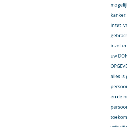
mogelij
kanker.
inzet v
gebrach
inzet e
uw DON
OPGEVEN
alles i
persoon
en de n
persoon
toekoms