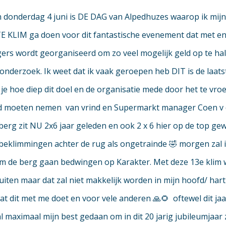
donderdag 4 juni is DE DAG van Alpedhuzes waarop ik mijn
 KLIM ga doen voor dit fantastische evenement dat met e
ligers wordt georganiseerd om zo veel mogelijk geld op te ha
onderzoek. Ik weet dat ik vaak geroepen heb DIT is de laats
 je hoe diep dit doel en de organisatie mede door het te vro
id moeten nemen van vrind en Supermarkt manager Coen v 
erg zit NU 2x6 jaar geleden en ook 2 x 6 hier op de top ge
beklimmingen achter de rug als ongetrainde 🤣 morgen zal 
 de berg gaan bedwingen op Karakter. Met deze 13e klim w
luiten maar dat zal niet makkelijk worden in mijn hoofd/ hart
at dit met me doet en voor vele anderen 🙏🌻 oftewel dit ja
 maximaal mijn best gedaan om in dit 20 jarig jubileumjaar 