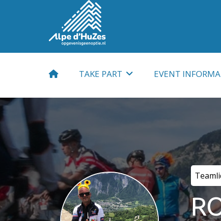
TAKE PART
EVENT INFORMA
Participant
Fundraising
Child
Travel and accom
Volunteer
Apparel
Teamli
Sponsor
Training
RO
Supporter
Meals