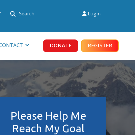
Login
lands
CONTACT
DONATE
REGISTER
Agenda
Please Help Me
Reach My Goal