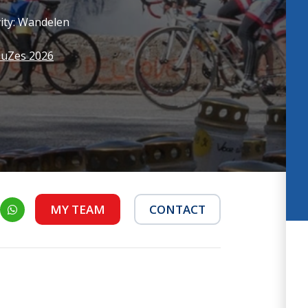
e
Press
vity: Wandelen
ek
HuZes 2026
MY TEAM
CONTACT