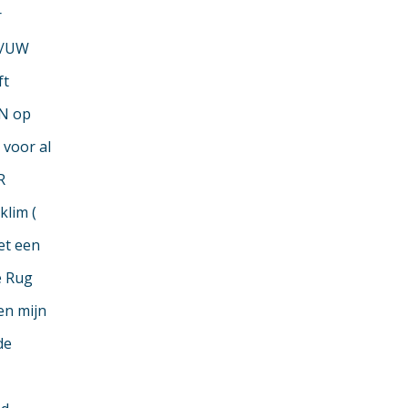
r
ze/UW
ft
ON op
voor al
R
klim (
et een
e Rug
en mijn
de