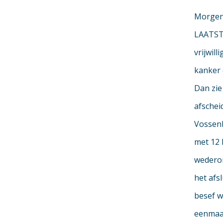
Morgen 
LAATSTE
vrijwil
kanker 
Dan zie
afsche
Vossenb
met 12 
wederom
het afs
besef w
eenmaal