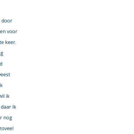
n door
len voor
te keer.
eg
d
weest
ik
il ik
 daar ik
ar nog
zoveel