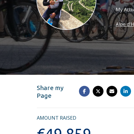
Indoor Ride Ahoy
Pack your suitcas
My Acti
Alpe d'HuZes we
Alpe d'
Share my
Page
AMOUNT RAISED
€
49.859