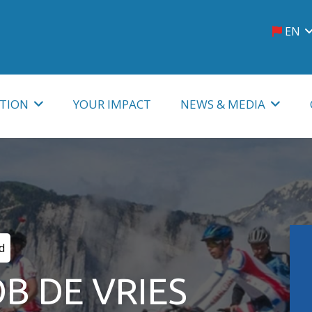
EN
French
Nether
TION
YOUR IMPACT
NEWS & MEDIA
News
odation
Photo and video
Podcast
d
Radio
B DE VRIES
Music