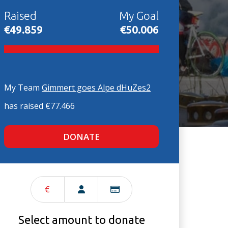
Raised
My Goal
€49.859
€50.006
My Team
Gimmert goes Alpe dHuZes2
has raised €77.466
DONATE
€
Select amount to donate