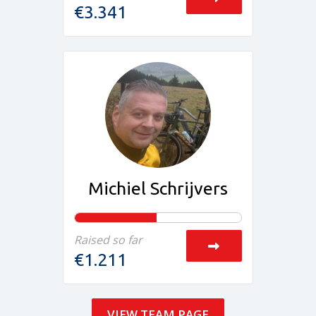
€3.341
Michiel Schrijvers
Raised so far
€1.211
VIEW TEAM PAGE