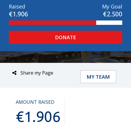
Raised
My Goal
€1.906
€2.500
DONATE
Share my Page
MY TEAM
AMOUNT RAISED
€
1.906