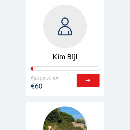
Kim Bijl
Raised so far
€60