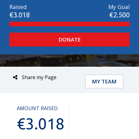
Raised
My Goal
€3.018
€2.500
DONATE
Share my Page
MY TEAM
AMOUNT RAISED
€
3.018