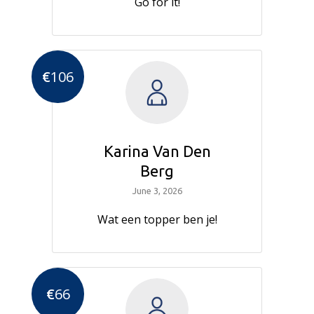
Go for it!
€
106
Karina Van Den
Berg
June 3, 2026
Wat een topper ben je!
€
66