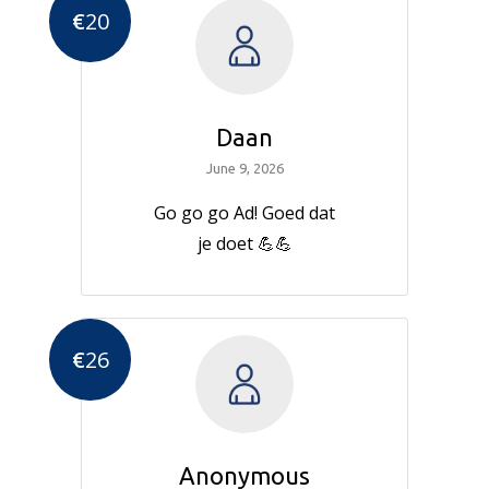
€
20
Daan
June 9, 2026
Go go go Ad! Goed dat
je doet 💪💪
€
26
Anonymous