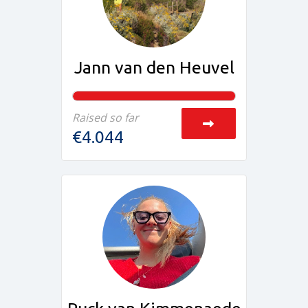
Jann van den Heuvel
Raised so far
€4.044