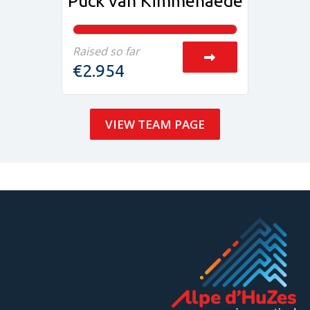
Puck van Kimmenaede
Raised so far
€2.954
VIEW TEAM PAGE