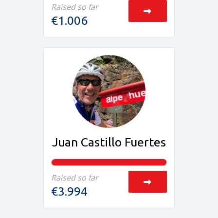
Raised so far
€1.006
Juan Castillo Fuertes
Raised so far
€3.994