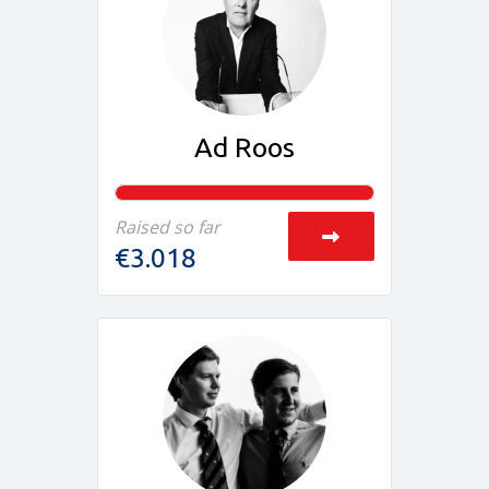
Ad Roos
Raised so far
€3.018