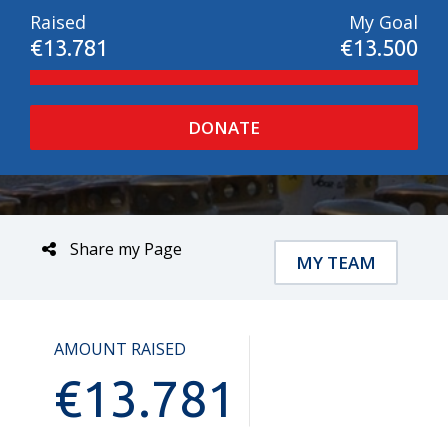
Raised
My Goal
€13.781
€13.500
DONATE
Share my Page
MY TEAM
AMOUNT RAISED
€
13.781