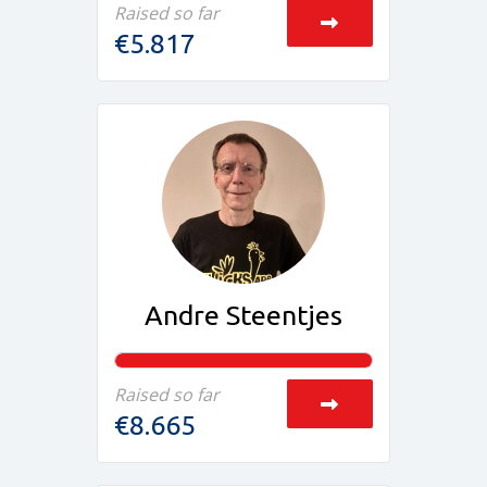
Raised so far
€5.817
Andre Steentjes
Raised so far
€8.665