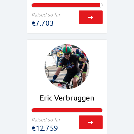
Raised so far
€7.703
Eric Verbruggen
Raised so far
€12.759