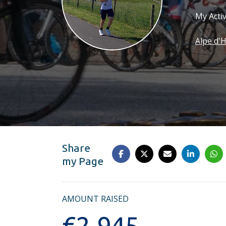
Indoor Ride Ahoy
Pack your suitcas
My Activ
Alpe d'HuZes we
Alpe d'
Share
my Page
AMOUNT RAISED
€
2.945