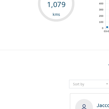
1,079
400
300
kms
200
100
0
03-
Sort by
Jacc