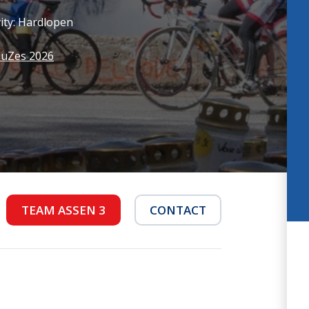
e
Press
ity: Hardlopen
ek
HuZes 2026
TEAM ASSEN 3
CONTACT