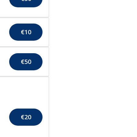
€
10
€
50
€
20