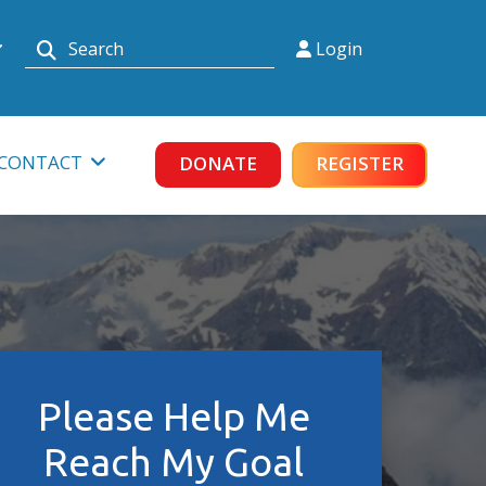
Login
lands
CONTACT
DONATE
REGISTER
Agenda
Please Help Me
Reach My Goal