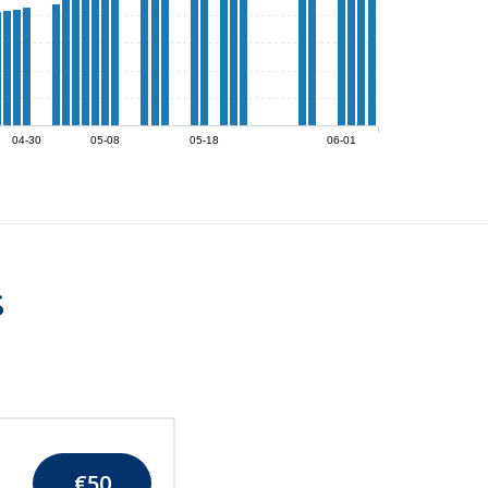
04-30
05-08
05-18
06-01
s
€
50