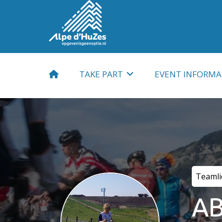
TAKE PART
EVENT INFORMA
Participant
Fundraising
Child
Travel and accom
Volunteer
Apparel
Teamli
Sponsor
Training
A
Supporter
Meals