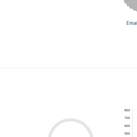
Emai
800
700
600
500