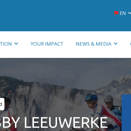
EN
French
Nether
TION
YOUR IMPACT
NEWS & MEDIA
News
odation
Photo and video
Podcast
d
Radio
BBY LEEUWERKE
Music