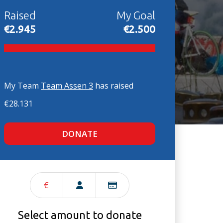
Raised
My Goal
€2.945
€2.500
My Team
Team Assen 3
has raised
€28.131
DONATE
€
Select amount to donate