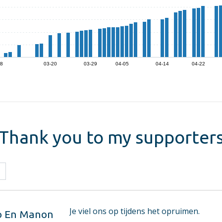
08
03-20
03-29
04-05
04-14
04-22
Thank you to my supporter
Je viel ons op tijdens het opruimen.
o En Manon