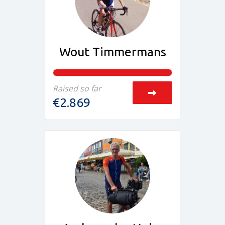
Wout Timmermans
Raised so far
€2.869