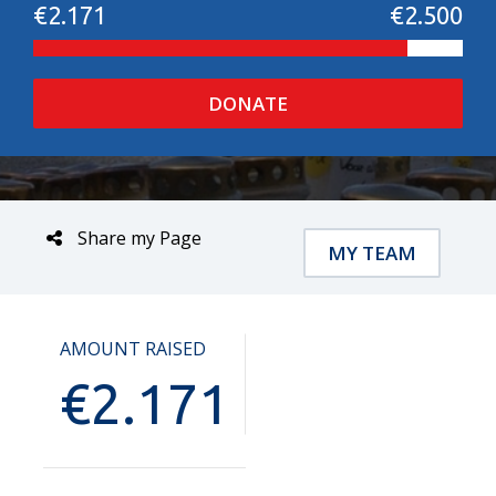
€2.171
€2.500
DONATE
Share my Page
MY TEAM
AMOUNT RAISED
€
2.171