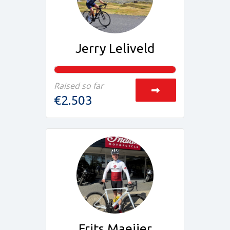
Jerry Leliveld
Raised so far
€2.503
Frits Maeijer