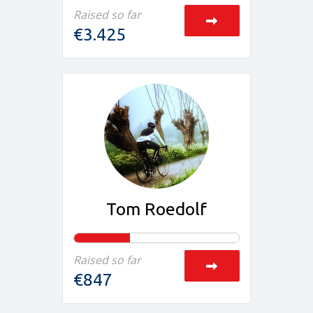
Raised so far
€3.425
Tom Roedolf
Raised so far
€847