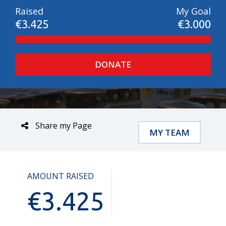
Raised
My Goal
€3.425
€3.000
DONATE
Share my Page
MY TEAM
AMOUNT RAISED
€
3.425