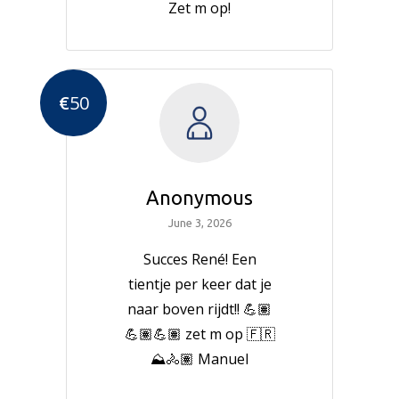
Zet m op!
€
50
Anonymous
June 3, 2026
Succes René! Een
tientje per keer dat je
naar boven rijdt!! 💪🏽
💪🏽💪🏽 zet m op 🇫🇷
⛰️🚴🏽 Manuel