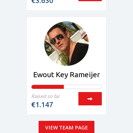
€3.630
Ewout Key Rameijer
Raised so far
€1.147
VIEW TEAM PAGE