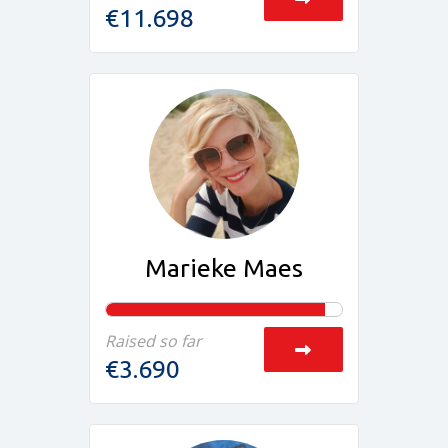
€11.698
Marieke Maes
Raised so far
€3.690