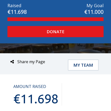
Raised
My Goal
€11.698
€11.000
DONATE
Share my Page
MY TEAM
AMOUNT RAISED
€
11.698