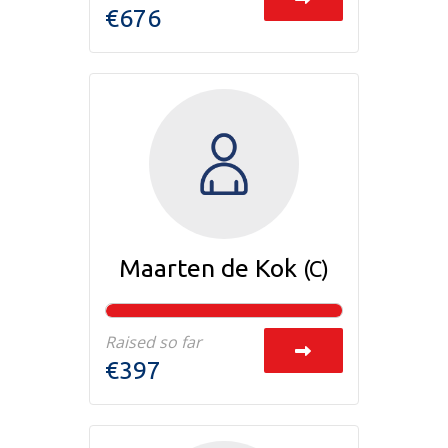
€676
Maarten de Kok
(C)
Raised so far
€397