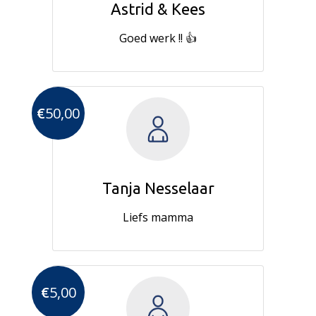
Astrid & Kees
Goed werk !! 👍
€
50,00
Tanja Nesselaar
Liefs mamma
€
5,00