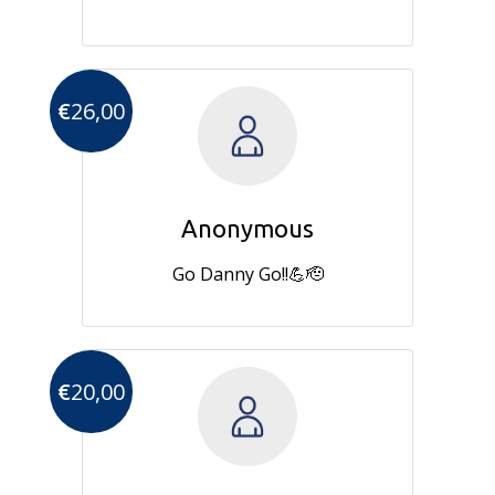
€
26,00
Anonymous
Go Danny Go!!💪🫡
€
20,00