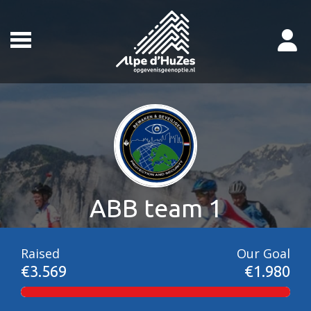
ABB team 1
Raised
Our Goal
€3.569
€1.980