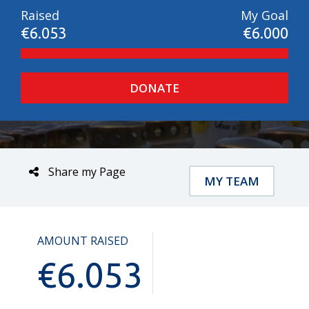
Raised
My Goal
€6.053
€6.000
DONATE
Share my Page
MY TEAM
AMOUNT RAISED
€
6.053