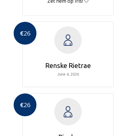
Zet hem op Iris! 🤍
€
26
Renske Rietrae
June 4, 2026
€
26