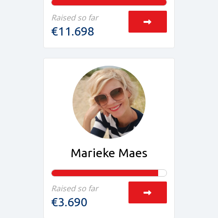
Raised so far
€11.698
Marieke Maes
Raised so far
€3.690