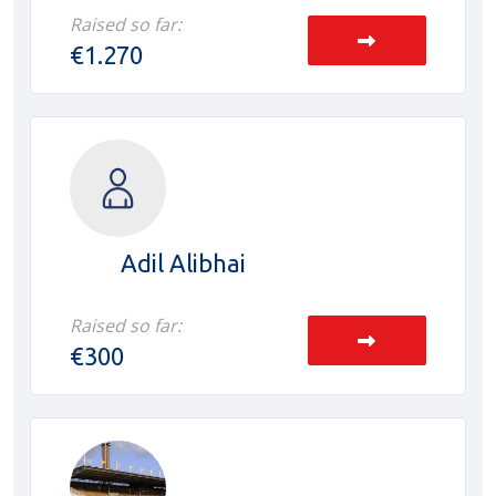
Raised so far:
€1.270
Adil Alibhai
Raised so far:
€300