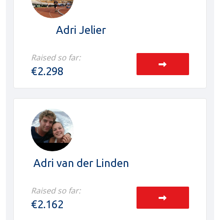
Adri Jelier
Raised so far:
€2.298
Adri van der Linden
Raised so far:
€2.162