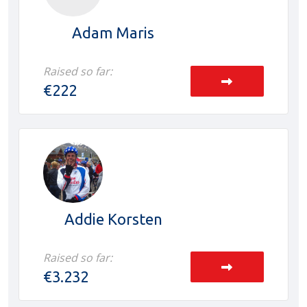
Adam Maris
Raised so far:
€222
Addie Korsten
Raised so far:
€3.232