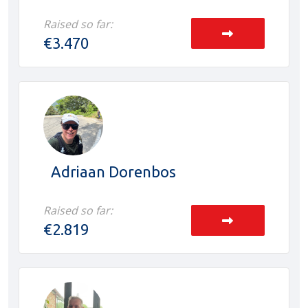
Raised so far:
€3.470
Adriaan Dorenbos
Raised so far:
€2.819