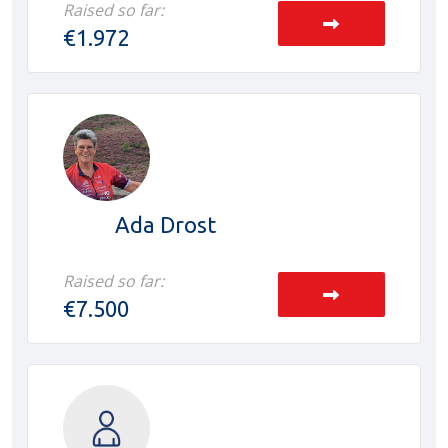
Raised so far:
€1.972
Ada Drost
Raised so far:
€7.500