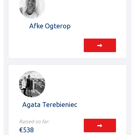
Afke Ogterop
Agata Terebieniec
Raised so far:
€538